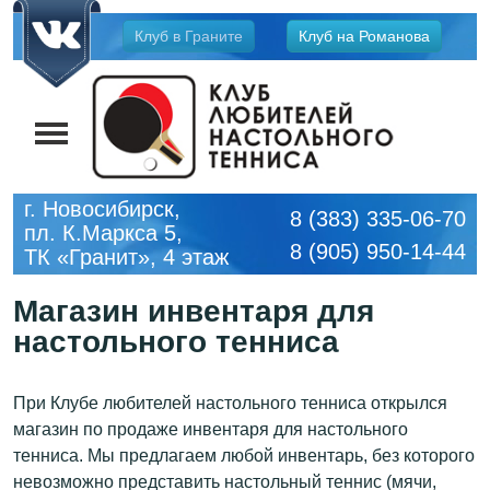
Jump
Клуб в Граните
Клуб на Романова
to
navigation
г. Новосибирск,
8 (383) 335-06-70
пл. К.Маркса 5,
8 (905) 950-14-44
ТК «Гранит», 4 этаж
Магазин инвентаря для
настольного тенниса
При Клубе любителей настольного тенниса открылся
магазин по продаже инвентаря для настольного
тенниса. Мы предлагаем любой инвентарь, без которого
невозможно представить настольный теннис (мячи,