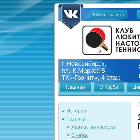
Jump
Клуб в Граните
to
navigation
г. Новосибирск,
пл. К.Маркса 5,
ТК «Гранит», 4 этаж
Главная
О Клубе
Це
Г
История
Техника
Хватка теннисиста
Стойка