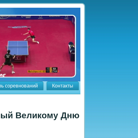
рь соревнований
Контакты
нный Великому Дню