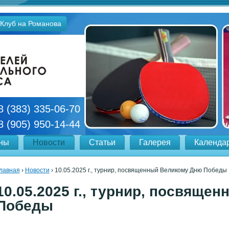
Клуб на Романова
8 (383) 335-06-70
8 (905) 950-14-44
ны
Новости
Статьи
Галерея
Календа
лавная
›
Новости
›
10.05.2025 г., турнир, посвященный Великому Дню Победы
Вы
10.05.2025 г., турнир, посвяще
здесь
Победы