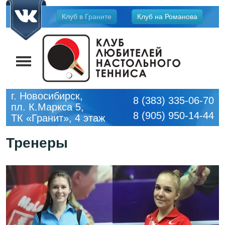
Jump
Клуб в Граните
Клуб на Романова
to
navigation
г. Новосибирск,
8 (383) 335-06-70
пл. К.Маркса 5,
8 (905) 950-14-44
ТК «Гранит», 4 этаж
Тренеры