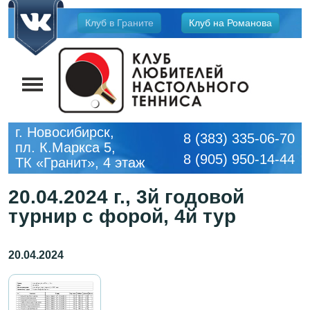
Jump
Клуб в Граните
Клуб на Романова
to
navigation
г. Новосибирск,
8 (383) 335-06-70
пл. К.Маркса 5,
8 (905) 950-14-44
ТК «Гранит», 4 этаж
20.04.2024 г., 3й годовой
турнир с форой, 4й тур