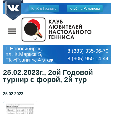
Jump
Клуб в Граните
Клуб на Романова
to
navigation
г. Новосибирск,
8 (383) 335-06-70
пл. К.Маркса 5,
8 (905) 950-14-44
ТК «Гранит», 4 этаж
25.02.2023г., 2ой Годовой
турнир с форой, 2й тур