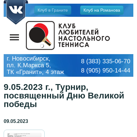
Jump
Клуб в Граните
Клуб на Романова
to
navigation
г. Новосибирск,
8 (383) 335-06-70
пл. К.Маркса 5,
8 (905) 950-14-44
ТК «Гранит», 4 этаж
9.05.2023 г., Турнир,
посвященный Дню Великой
победы