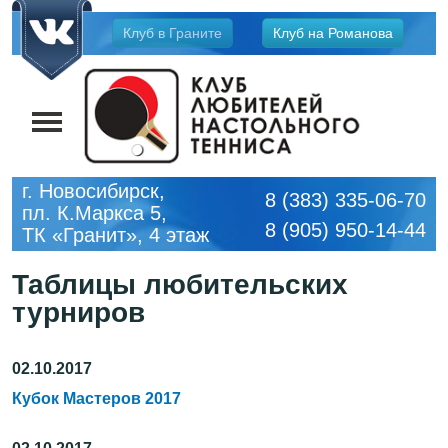
Jump
Клуб в Граните
Клуб на Романова
to
navigation
г. Новосибирск,
8 (383) 335-06-70
пл. К.Маркса 5,
8 (905) 950-14-44
ТК «Гранит», 4 этаж
Таблицы любительских
турниров
02.10.2017
Кубок Мастеров 2017